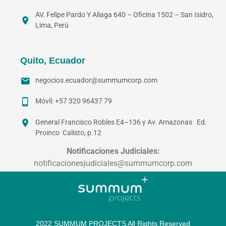
AV. Felipe Pardo Y Aliaga 640 – Oficina 1502 – San Isidro,
Lima, Perú
Quito, Ecuador
negocios.ecuador@summumcorp.com
Móvil: +57 320 96437 79
General Francisco Robles E4–136 y Av. Amazonas Ed.
Proinco Calisto, p.12
Notificaciones Judiciales:
notificacionesjudiciales@summumcorp.com
2022 SUMMUM PROJECTS All Rights Reserved