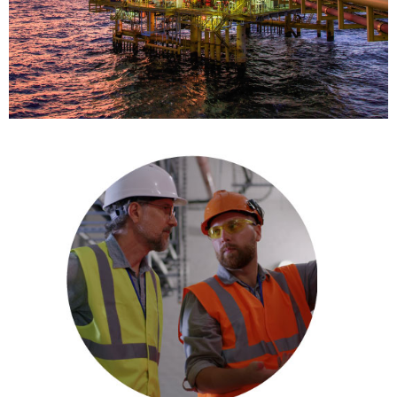
NUESTRAS
SOLUCIONES
Summamos con propósito
a los proyectos de
nuestros clientes.
Desliza para conocer
nuestras soluciones y
algunos casos de éxito.