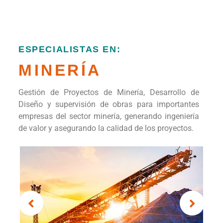
SUMMUM
PROJECTS
MERCADOS
ESPECIALISTAS EN:
GAS
Integración de servicios de la cadena de valor, desde
las pruebas de producción, pasando por facilidades
temporales y permanentes, ingeniería para la
construcción y modernización de planta,
supervisión y gerencia de proyectos, hasta la etapa
de transporte en estaciones de compresión.