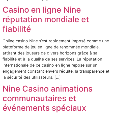
Casino en ligne Nine
réputation mondiale et
fiabilité
Online casino Nine s’est rapidement imposé comme une
plateforme de jeu en ligne de renommée mondiale,
attirant des joueurs de divers horizons grâce à sa
fiabilité et à la qualité de ses services. La réputation
internationale de ce casino en ligne repose sur un
engagement constant envers l’équité, la transparence et
la sécurité des utilisateurs. […]
Nine Casino animations
communautaires et
événements spéciaux