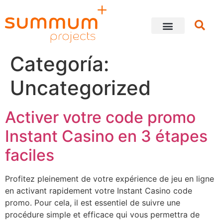
Categoría:
Uncategorized
Activer votre code promo
Instant Casino en 3 étapes
faciles
Profitez pleinement de votre expérience de jeu en ligne
en activant rapidement votre Instant Casino code
promo. Pour cela, il est essentiel de suivre une
procédure simple et efficace qui vous permettra de